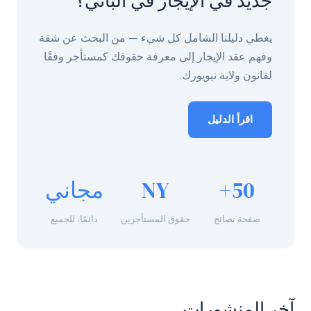
جديد في الإيجار في ألباني؟
يغطي دليلنا الشامل كل شيء — من البحث عن شقة
وفهم عقد الإيجار إلى معرفة حقوقك كمستأجر وفقًا
لقانون ولاية نيويورك.
اقرأ الدليل
50+
NY
مجاني
صفحة نصائح
حقوق المستأجرين
دائمًا، للجميع
آخر المنشورات