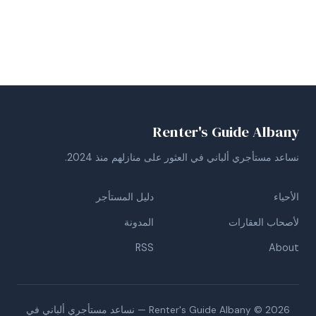
Renter's Guide Albany
نساعد مستأجري ألباني في العثور على منازلهم منذ 2024.
الأحياء
دليل المستأجر
لأصحاب العقارات
المدونة
RSS
About
Renter's Guide Albany © 2026 — نساعد مستأجري ألباني في