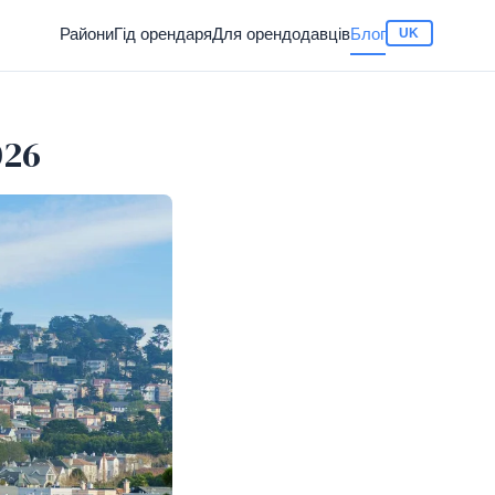
Райони
Гід орендаря
Для орендодавців
Блог
UK
026