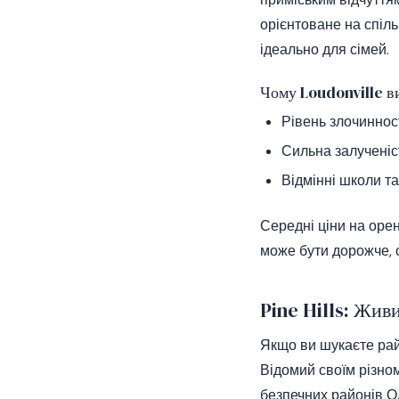
орієнтоване на спіль
ідеально для сімей.
Чому Loudonville в
Рівень злочинност
Сильна залученіс
Відмінні школи та
Середні ціни на орен
може бути дорожче, с
Pine Hills: Жив
Якщо ви шукаєте райо
Відомий своїм різном
безпечних районів О