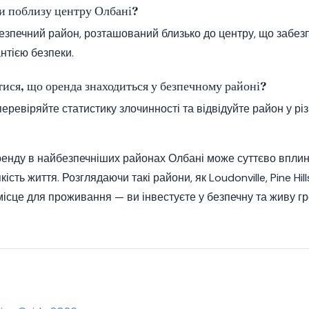
ни поблизу центру Олбані?
безпечний район, розташований близько до центру, що забезп
антією безпеки.
тися, що оренда знаходиться у безпечному районі?
еревіряйте статистику злочинності та відвідуйте район у різ
ренду в найбезпечніших районах Олбані може суттєво впли
ість життя. Розглядаючи такі райони, як Loudonville, Pine Hills
місце для проживання — ви інвестуєте у безпечну та живу г