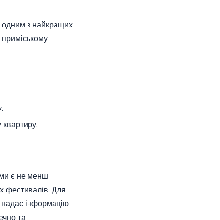
го одним з найкращих
ш приміському
.
у квартиру.
ми є не менш
их фестивалів. Для
н надає інформацію
ечно та