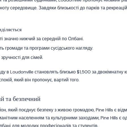
ноту середовище. Завдяки близькості до парків та рекреаційн
иділяється
і значно нижчий за середній по Олбані.
ть громади та програми сусідського нагляду.
 зручності для сімей.
ду в Loudonville становлять близько $1,500 за двокімнатну 
покій, який він пропонує, вартий того.
ий та безпечний
н, який поєднує безпеку з живою громадою, Pine Hills є від
анітним населенням та культурними заходами, Pine Hills є 
лбані для молодих професіоналів та студентів.