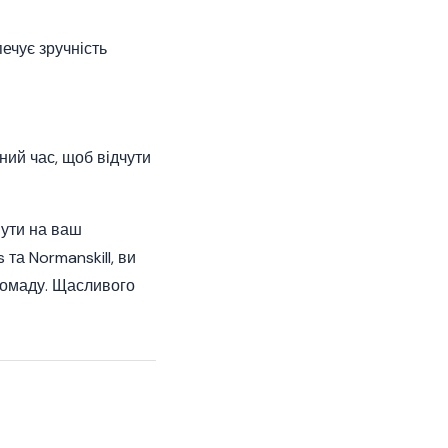
ечує зручність
ний час, щоб відчути
нути на ваш
 та Normanskill, ви
ромаду. Щасливого