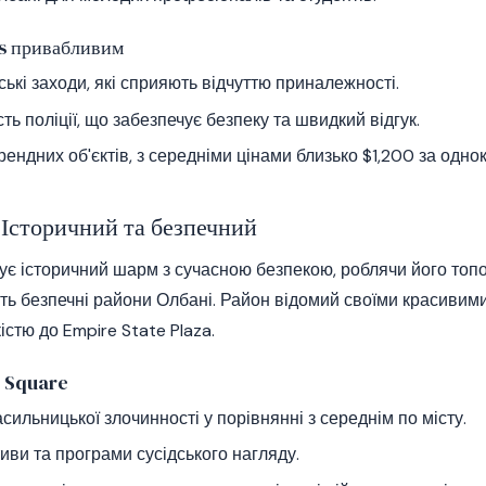
ls привабливим
ькі заходи, які сприяють відчуттю приналежності.
ть поліції, що забезпечує безпеку та швидкий відгук.
рендних об'єктів, з середніми цінами близько $1,200 за одно
Історичний та безпечний
ує історичний шарм з сучасною безпекою, роблячи його то
ють безпечні райони Олбані. Район відомий своїми красивими
істю до Empire State Plaza.
r Square
сильницької злочинності у порівнянні з середнім по місту.
тиви та програми сусідського нагляду.