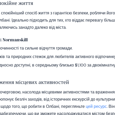
покійне життя
 спокійніший спосіб життя з гарантією безпеки, роблячи йо
бані. Ідеально підходить для тих, хто віддає перевагу біль
аляючись занадто далеко від міста.
і Normanskill
очинності та сильне відчуття громади.
ків та природних стежок для любителів активного відпочинку
дносно доступні, в середньому близько $1,100 за двокімнатн
ження місцевих активностей
шочерговою, насолода місцевими активностями та враження
понує безліч заходів, від історичних екскурсій до культурн
 щодо того, що робити в Олбані, перегляньте
цей ресурс
. Ві
ї, забезпечуючи, що ви зможете насолоджуватися містом безп