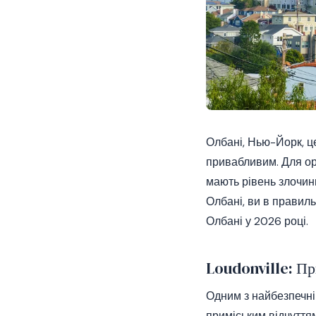
Олбані, Нью-Йорк, це
привабливим. Для ор
мають рівень злочин
Олбані, ви в правиль
Олбані у 2026 році.
Loudonville: Пр
Одним з найбезпечніш
приміським відчуттям