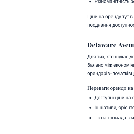
Різноманітність р
Ціни на оренду тут 
поєднання доступност
Delaware Avenu
Для тих, хто шукає д
баланс між економіч
орендарів-початківці
Переваги оренди н
Доступні ціни на 
Ініціативи, орієн
Тісна громада з 