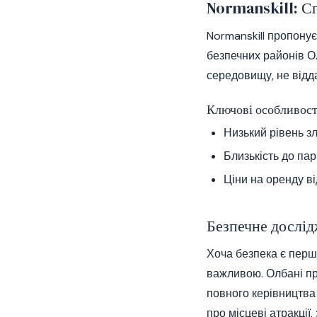
Normanskill: С
Normanskill пропонує
безпечних районів Ол
середовищу, не відд
Ключові особливост
Низький рівень зл
Близькість до пар
Ціни на оренду ві
Безпечне дослід
Хоча безпека є пер
важливою. Олбані про
повного керівництва
про місцеві атракці