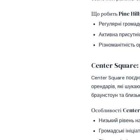
Що робить Pine Hil
Регулярні громадс
Активна присутніс
Різноманітність о
Center Square: 
Center Square поєдн
орендарів, які шука
браунстоун та близьк
Особливості Cente
Низький рівень на
Громадські ініціа