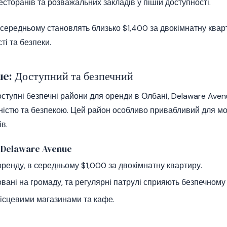
есторанів та розважальних закладів у пішій доступності.
в середньому становлять близько $1,400 за двокімнатну ква
і та безпеки.
e: Доступний та безпечний
оступні безпечні райони для оренди в Олбані, Delaware Ave
ністю та безпекою. Цей район особливо привабливий для мо
в.
а Delaware Avenue
оренду, в середньому $1,000 за двокімнатну квартиру.
товані на громаду, та регулярні патрулі сприяють безпечном
місцевими магазинами та кафе.