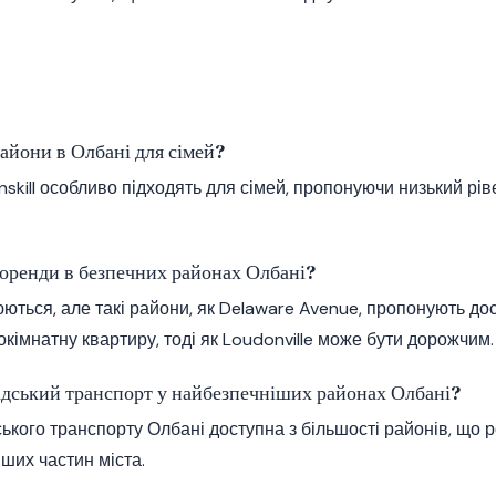
айони в Олбані для сімей?
nskill особливо підходять для сімей, пропонуючи низький рів
 оренди в безпечних районах Олбані?
ються, але такі райони, як Delaware Avenue, пропонують дос
окімнатну квартиру, тоді як Loudonville може бути дорожчим.
дський транспорт у найбезпечніших районах Олбані?
ького транспорту Олбані доступна з більшості районів, що р
іших частин міста.