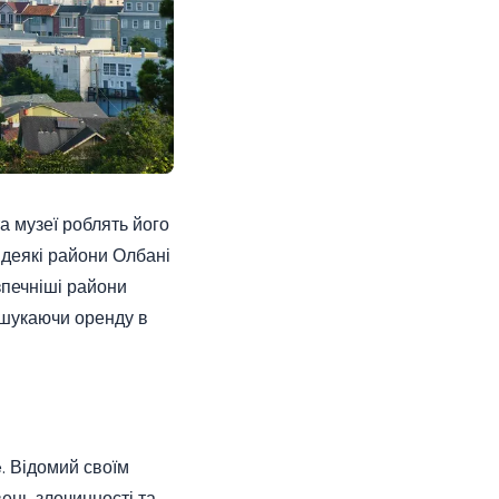
та музеї роблять його
 деякі райони Олбані
зпечніші райони
, шукаючи оренду в
e. Відомий своїм
вень злочинності та