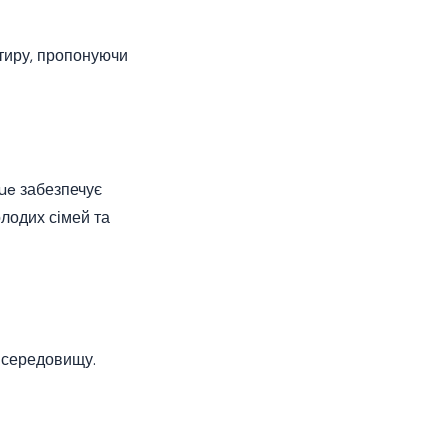
ртиру, пропонуючи
nue забезпечує
лодих сімей та
у середовищу.