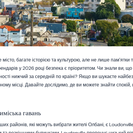
 місто, багате історією та культурою, але не лише пам'ятки 
ендарів у 2026 році безпека є пріоритетом. Чи знали ви, що
ності нижчий за середній по країні? Якщо ви шукаєте найбе
ному місці. Давайте дослідимо, де ви можете знайти спокій
иміська гавань
их районів, які можуть вибрати жителі Олбані, є Loudonvill
 та розкішними будинками, Loudonville пропонує низький рі