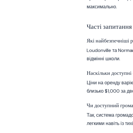
максимально.
Часті запитання
Які найбезпечніші р
Loudonville та Norma
відмінні школи.
Наскільки доступні
Ціни на оренду варію
близько $1,000 за дв
Чи доступний грома
Так, система громадс
легкими навіть із тих