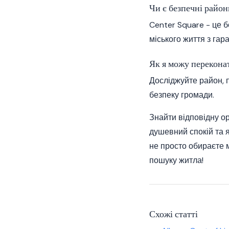
Чи є безпечні райо
Center Square - це 
міського життя з гар
Як я можу перекона
Досліджуйте район, п
безпеку громади.
Знайти відповідну о
душевний спокій та як
не просто обираєте 
пошуку житла!
Схожі статті